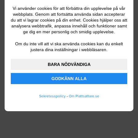
Vi använder cookies för att förbättra din upplevelse på vår
webbplats. Genom att fortsätta använda sidan accepterar
du att vi lagrar cookies på din enhet. Cookies hjälper oss att
Ditt telefonnummer
analysera webbtrafik, anpassa innehåll och funktioner samt
ge dig en mer personlig och smidig upplevelse.
Om du inte vill att vi ska använda cookies kan du enkelt
justera dina inställningar i webbläsaren.
Jag godkänner att Plattsattare.se lagrar och
använder mina personuppgifter enligt
BARA NÖDVÄNDIGA
användarvillkoren
.
GODKÄNN ALLA
SKICKA IN
Sekretesspolicy
•
Om Plattsattare.se