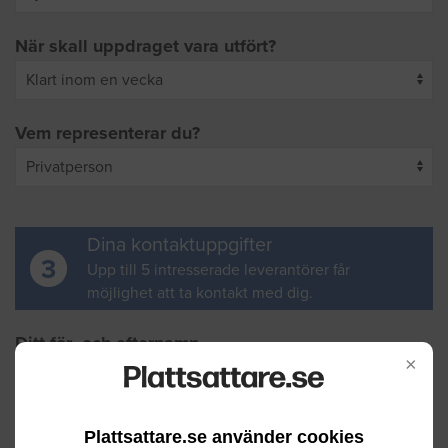
När skall uppdraget vara utfört?
Vem representerar du?
Dina kontaktuppgifter
3
Upp till 5 intresserade leverantörer får
möjlighet att ta kontakt med dig.
Ditt för- och efternamn
×
Din e-postadress
Plattsattare.se använder cookies