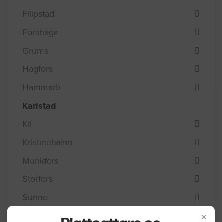
Filipstad
Forshaga
Grums
Hagfors
Hammarö
Karlstad
Kil
Kristinehamn
Munkfors
Storfors
Sunne
Säffle
×