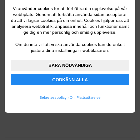
Vi använder cookies för att förbättra din upplevelse på vår
webbplats. Genom att fortsätta använda sidan accepterar
du att vi lagrar cookies på din enhet. Cookies hjälper oss att
Ditt telefonnummer
analysera webbtrafik, anpassa innehåll och funktioner samt
ge dig en mer personlig och smidig upplevelse.
Om du inte vill att vi ska använda cookies kan du enkelt
justera dina inställningar i webbläsaren.
Jag godkänner att Plattsattare.se lagrar och
använder mina personuppgifter enligt
BARA NÖDVÄNDIGA
användarvillkoren
.
GODKÄNN ALLA
SKICKA IN
Sekretesspolicy
•
Om Plattsattare.se