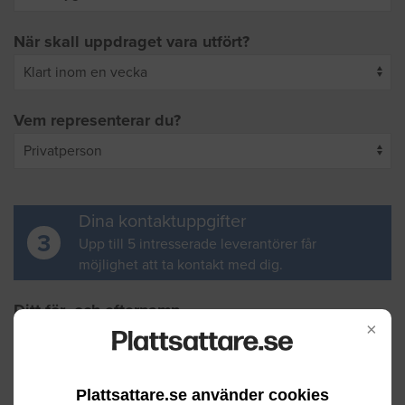
När skall uppdraget vara utfört?
Vem representerar du?
Dina kontaktuppgifter
3
Upp till 5 intresserade leverantörer får
möjlighet att ta kontakt med dig.
Ditt för- och efternamn
×
Din e-postadress
Plattsattare.se använder cookies