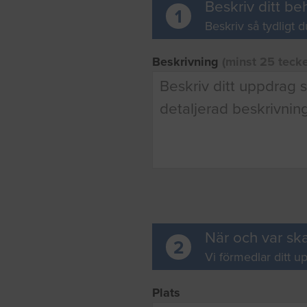
Beskriv ditt be
1
Beskriv så tydligt d
Beskrivning
(minst 25 teck
När och var ska
2
Vi förmedlar ditt up
Plats