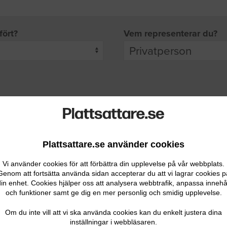
fört?
Vem representerar du?
pgifter
rade leverantörer får möjlighet att ta kontakt med dig.
Plattsattare.se använder cookies
Vi använder cookies för att förbättra din upplevelse på vår webbplats.
Genom att fortsätta använda sidan accepterar du att vi lagrar cookies p
in enhet. Cookies hjälper oss att analysera webbtrafik, anpassa innehå
och funktioner samt ge dig en mer personlig och smidig upplevelse.
Ditt telefonnummer
Om du inte vill att vi ska använda cookies kan du enkelt justera dina
inställningar i webbläsaren.