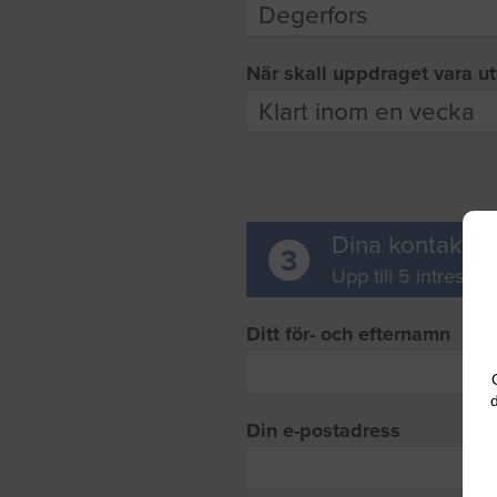
När skall uppdraget vara ut
Dina kontaktup
3
Upp till 5 intresse
Ditt för- och efternamn
d
Din e-postadress