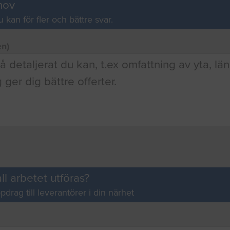
hov
u kan för fler och bättre svar.
en)
ll arbetet utföras?
pdrag till leverantörer i din närhet