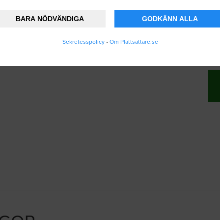
BARA NÖDVÄNDIGA
GODKÄNN ALLA
nner att Plattsattare.se lagrar och använder
Sekretesspolicy
•
Om Plattsattare.se
ändarvillkoren
.