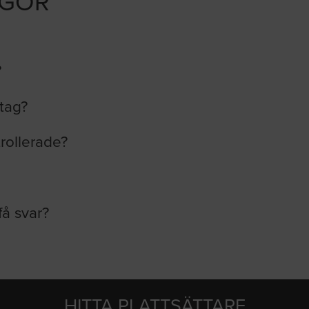
ÅGOR
?
etag?
trollerade?
få svar?
HITTA PLATTSÄTTARE