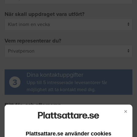
När skall uppdraget vara utfört?
Vem representerar du?
Dina kontaktuppgifter
3
Upp till 5 intresserade leverantörer får
möjlighet att ta kontakt med dig.
Ditt för- och efternamn
×
Din e-postadress
Plattsattare.se använder cookies