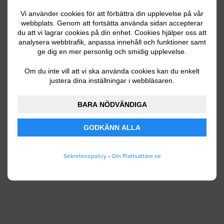
Vi använder cookies för att förbättra din upplevelse på vår
webbplats. Genom att fortsätta använda sidan accepterar
du att vi lagrar cookies på din enhet. Cookies hjälper oss att
Ditt telefonnummer
analysera webbtrafik, anpassa innehåll och funktioner samt
ge dig en mer personlig och smidig upplevelse.
Om du inte vill att vi ska använda cookies kan du enkelt
justera dina inställningar i webbläsaren.
Jag godkänner att Plattsattare.se lagrar och
använder mina personuppgifter enligt
BARA NÖDVÄNDIGA
användarvillkoren
.
GODKÄNN ALLA
SKICKA IN
Sekretesspolicy
•
Om Plattsattare.se