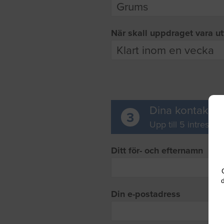
När skall uppdraget vara ut
Dina kontaktup
3
Upp till 5 intresse
Ditt för- och efternamn
d
Din e-postadress