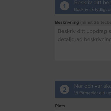
Beskriv ditt be
1
Beskriv så tydligt d
Beskrivning
(minst 25 teck
När och var ska
2
Vi förmedlar ditt up
Plats