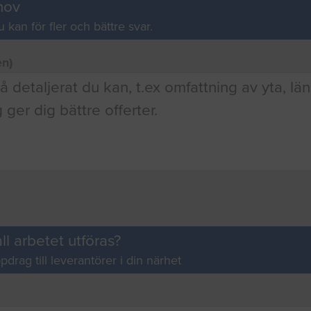
hov
u kan för fler och bättre svar.
en)
ll arbetet utföras?
pdrag till leverantörer i din närhet