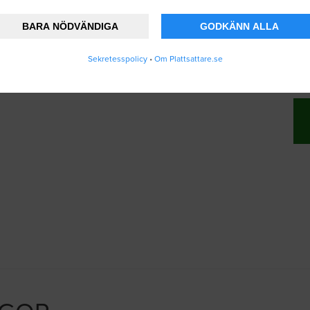
BARA NÖDVÄNDIGA
GODKÄNN ALLA
nner att Plattsattare.se lagrar och använder
Sekretesspolicy
•
Om Plattsattare.se
ändarvillkoren
.