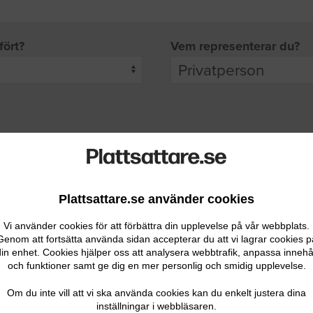
fört?
Vem representerar du?
pgifter
rade leverantörer får möjlighet att ta kontakt med dig.
Plattsattare.se använder cookies
Vi använder cookies för att förbättra din upplevelse på vår webbplats.
Genom att fortsätta använda sidan accepterar du att vi lagrar cookies p
in enhet. Cookies hjälper oss att analysera webbtrafik, anpassa innehå
och funktioner samt ge dig en mer personlig och smidig upplevelse.
Ditt telefonnummer
Om du inte vill att vi ska använda cookies kan du enkelt justera dina
inställningar i webbläsaren.