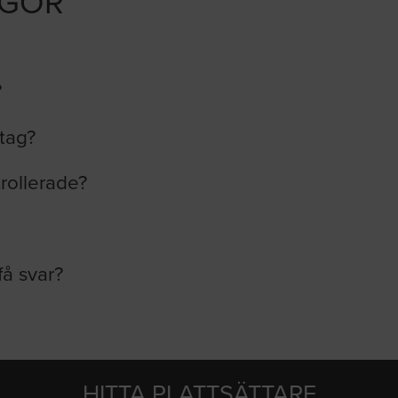
ÅGOR
?
etag?
trollerade?
få svar?
HITTA PLATTSÄTTARE