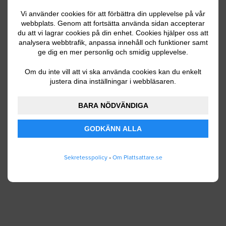
Vi använder cookies för att förbättra din upplevelse på vår
webbplats. Genom att fortsätta använda sidan accepterar
du att vi lagrar cookies på din enhet. Cookies hjälper oss att
Ditt telefonnummer
analysera webbtrafik, anpassa innehåll och funktioner samt
ge dig en mer personlig och smidig upplevelse.
Om du inte vill att vi ska använda cookies kan du enkelt
justera dina inställningar i webbläsaren.
Jag godkänner att Plattsattare.se lagrar och
använder mina personuppgifter enligt
BARA NÖDVÄNDIGA
användarvillkoren
.
GODKÄNN ALLA
SKICKA IN
Sekretesspolicy
•
Om Plattsattare.se