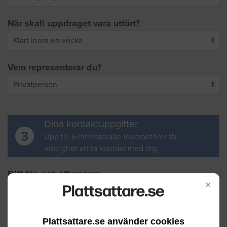
När skall uppdraget vara utfört?
Vem representerar du?
Dina kontaktuppgifter
3
Upp till 5 intresserade leverantörer får
möjlighet att ta kontakt med dig.
Ditt för- och efternamn
×
Din e-postadress
Plattsattare.se använder cookies