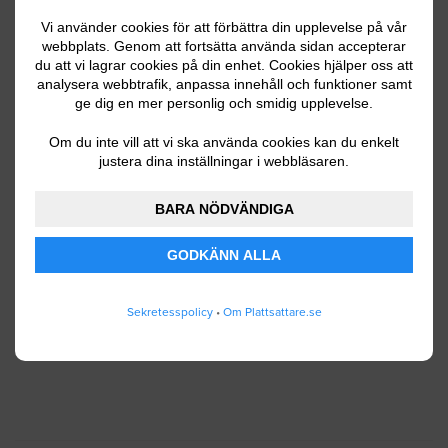
Vi använder cookies för att förbättra din upplevelse på vår
webbplats. Genom att fortsätta använda sidan accepterar
du att vi lagrar cookies på din enhet. Cookies hjälper oss att
Ditt telefonnummer
analysera webbtrafik, anpassa innehåll och funktioner samt
ge dig en mer personlig och smidig upplevelse.
Om du inte vill att vi ska använda cookies kan du enkelt
justera dina inställningar i webbläsaren.
Jag godkänner att Plattsattare.se lagrar och
använder mina personuppgifter enligt
BARA NÖDVÄNDIGA
användarvillkoren
.
GODKÄNN ALLA
SKICKA IN
Sekretesspolicy
•
Om Plattsattare.se