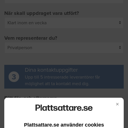
När skall uppdraget vara utfört?
Vem representerar du?
Dina kontaktuppgifter
3
Upp till 5 intresserade leverantörer får
möjlighet att ta kontakt med dig.
Ditt för- och efternamn
×
Din e-postadress
Plattsattare.se använder cookies