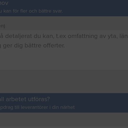
hov
u kan för fler och bättre svar.
en)
ll arbetet utföras?
pdrag till leverantörer i din närhet