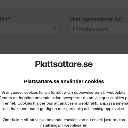
fört?
Vem representerar du?
pgifter
rade leverantörer får möjlighet att ta kontakt med dig.
Plattsattare.se använder cookies
Vi använder cookies för att förbättra din upplevelse på vår webbplats.
Genom att fortsätta använda sidan accepterar du att vi lagrar cookies p
in enhet. Cookies hjälper oss att analysera webbtrafik, anpassa innehå
och funktioner samt ge dig en mer personlig och smidig upplevelse.
Ditt telefonnummer
Om du inte vill att vi ska använda cookies kan du enkelt justera dina
inställningar i webbläsaren.