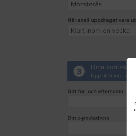
När skall uppdraget vara ut
Dina kontaktup
3
Upp till 5 intresse
Ditt för- och efternamn
d
Din e-postadress