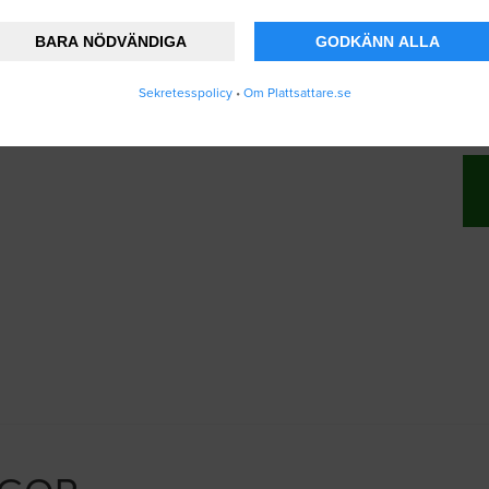
BARA NÖDVÄNDIGA
GODKÄNN ALLA
nner att Plattsattare.se lagrar och använder
Sekretesspolicy
•
Om Plattsattare.se
ändarvillkoren
.