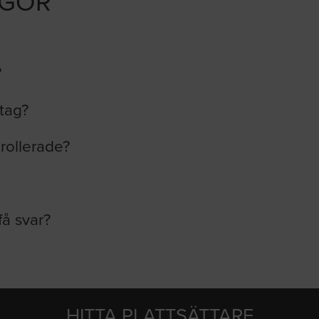
ÅGOR
?
etag?
trollerade?
få svar?
HITTA PLATTSÄTTARE