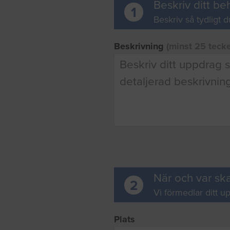
Beskriv ditt be
1
Beskriv så tydligt d
Beskrivning
(minst 25 teck
När och var ska
2
Vi förmedlar ditt up
Plats