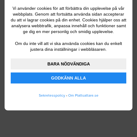
Vi använder cookies för att förbättra din upplevelse på vår
webbplats. Genom att fortsätta använda sidan accepterar
du att vi lagrar cookies på din enhet. Cookies hjälper oss att
Ditt telefonnummer
analysera webbtrafik, anpassa innehåll och funktioner samt
ge dig en mer personlig och smidig upplevelse.
Om du inte vill att vi ska använda cookies kan du enkelt
justera dina inställningar i webbläsaren.
Jag godkänner att Plattsattare.se lagrar och
använder mina personuppgifter enligt
BARA NÖDVÄNDIGA
användarvillkoren
.
GODKÄNN ALLA
SKICKA IN
Sekretesspolicy
•
Om Plattsattare.se