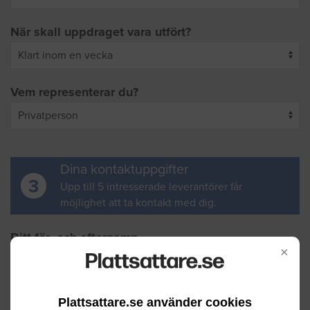
När skall uppdraget vara utfört?
Vem representerar du?
Dina kontaktuppgifter
3
Upp till 5 intresserade leverantörer får
möjlighet att ta kontakt med dig.
Ditt för- och efternamn
×
Din e-postadress
Plattsattare.se använder cookies