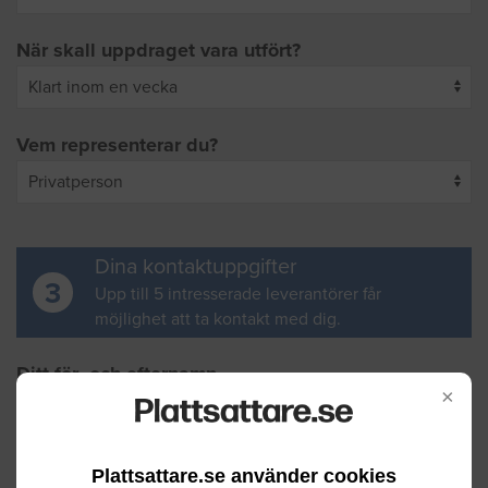
När skall uppdraget vara utfört?
Vem representerar du?
Dina kontaktuppgifter
3
Upp till 5 intresserade leverantörer får
möjlighet att ta kontakt med dig.
Ditt för- och efternamn
×
Din e-postadress
Plattsattare.se använder cookies