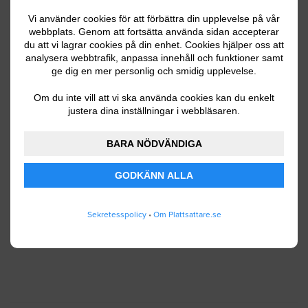
Vi använder cookies för att förbättra din upplevelse på vår
webbplats. Genom att fortsätta använda sidan accepterar
du att vi lagrar cookies på din enhet. Cookies hjälper oss att
Ditt telefonnummer
analysera webbtrafik, anpassa innehåll och funktioner samt
ge dig en mer personlig och smidig upplevelse.
Om du inte vill att vi ska använda cookies kan du enkelt
justera dina inställningar i webbläsaren.
Jag godkänner att Plattsattare.se lagrar och
använder mina personuppgifter enligt
BARA NÖDVÄNDIGA
användarvillkoren
.
GODKÄNN ALLA
SKICKA IN
Sekretesspolicy
•
Om Plattsattare.se