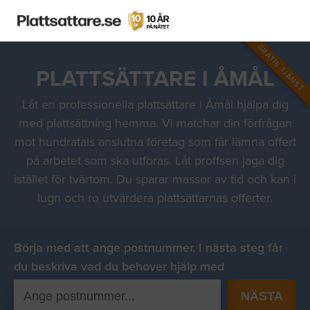
GRATIS TJÄNST
PLATTSÄTTARE I ÅMÅL
Låt en professionella plattsättare i Åmål hjälpa dig
med plattsättning hemma. Vi matchar din förfrågan
mot hundratals anslutna företag som får lämna offert
på arbetet som ska utföras. Låt proffsen jaga dig
istället för tvärtom. Du sparar massor av tid och kan i
lugn och ro utvärdera plattsättarnas offerter.
Börja med att ange postnummer. I nästa steg får
du beskriva vad du behover hjälp med
NÄSTA