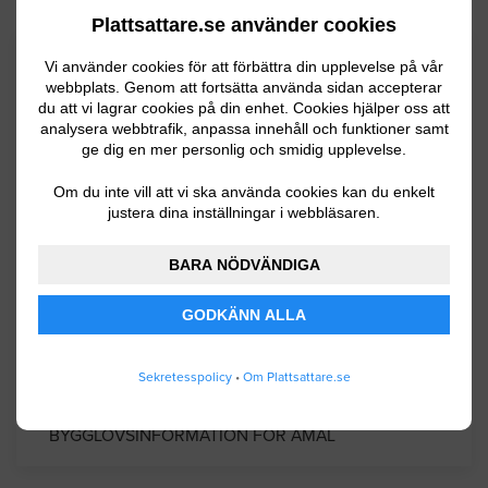
Plattsattare.se använder cookies
Kommuninformation
Vi använder cookies för att förbättra din upplevelse på vår
webbplats. Genom att fortsätta använda sidan accepterar
du att vi lagrar cookies på din enhet. Cookies hjälper oss att
analysera webbtrafik, anpassa innehåll och funktioner samt
Åmål är en kommun belägen i Dalsland
ge dig en mer personlig och smidig upplevelse.
alldeles vid Vänern och har ca 12500
Om du inte vill att vi ska använda cookies kan du enkelt
invånare. Kommunen som faktiskt har lite
justera dina inställningar i webbläsaren.
skärgård bildades 1971 och gränsar norrut till
Värmland. Näringslivet domineras av olika
BARA NÖDVÄNDIGA
industriföretag såsom Opcon och EuroMaint.
GODKÄNN ALLA
Kommunen är den största enskilda
arbetsgivaren.
Sekretesspolicy
•
Om Plattsattare.se
BYGGLOVSINFORMATION FÖR ÅMÅL