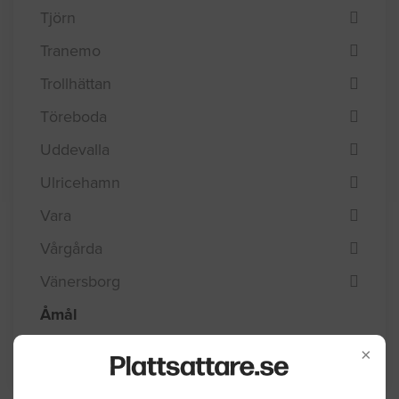
Tjörn
Tranemo
Trollhättan
Töreboda
Uddevalla
Ulricehamn
Vara
Vårgårda
Vänersborg
Åmål
Öckerö
×