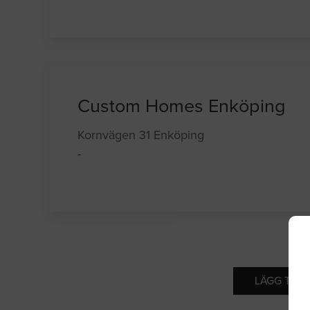
Custom Homes Enköping
Kornvägen 31 Enköping
-
LÄGG TILL