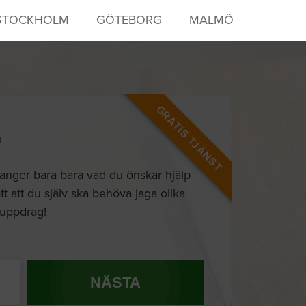
STOCKHOLM
GÖTEBORG
MALMÖ
GRATIS TJÄNST
G
 anger bara bara vad du önskar hjälp
tt att du själv ska behöva jaga olika
t uppdrag!
NÄSTA