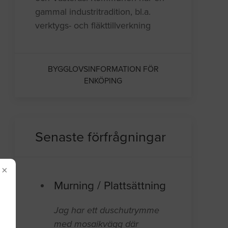
gammal industritradition, bl.a.
verktygs- och fläkttillverkning
BYGGLOVSINFORMATION FÖR
ENKÖPING
Senaste förfrågningar
×
Murning / Plattsättning
Jag har ett duschutrymme
med mosaikvägg där