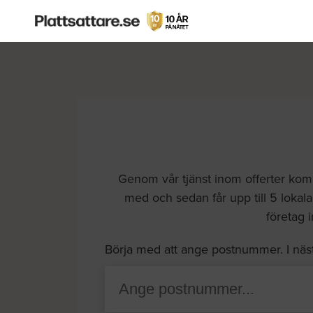
Genom vår tjänst inom offerter komm
med och sedan får upp till 5 lokala 
företag i
Börja med att ange postnummer. I näs