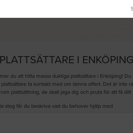
PLATTSÄTTARE I ENKÖPIN
er du att hitta massa duktiga plattsättare i Enköping! Du
plattsättare ta kontakt med om lämna offert. Det är inte rä
nom plattsättning, de skall jaga dig och pruta för att få dit
ta steg får du beskriva vad du behover hjälp med