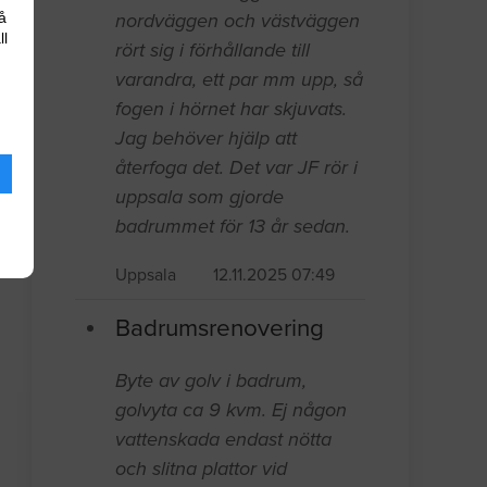
nordväggen och västväggen
å
ll
rört sig i förhållande till
varandra, ett par mm upp, så
fogen i hörnet har skjuvats.
Jag behöver hjälp att
återfoga det. Det var JF rör i
uppsala som gjorde
badrummet för 13 år sedan.
Uppsala
12.11.2025 07:49
Badrumsrenovering
Byte av golv i badrum,
golvyta ca 9 kvm. Ej någon
vattenskada endast nötta
och slitna plattor vid