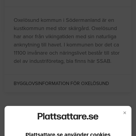
Oxelösund kommun i Södermanland är en
kustkommun med stor skärgård. Oxelösund
har anor från vikingatiden med sin naturliga
anknytning till havet. I kommunen bor det ca
11100 invånare och näringslivet består till stor
del av industriföretag, bla finns här SSAB.
BYGGLOVSINFORMATION FÖR OXELÖSUND
×
Senaste förfrågningar
Plattsattare.se använder cookies