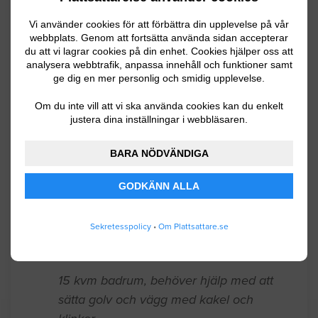
Golvläggning
Vi använder cookies för att förbättra din upplevelse på vår
webbplats. Genom att fortsätta använda sidan accepterar
Att sätta Klinker på golvet i källare
du att vi lagrar cookies på din enhet. Cookies hjälper oss att
analysera webbtrafik, anpassa innehåll och funktioner samt
Eskilstuna
11.17.2025 16:53
ge dig en mer personlig och smidig upplevelse.
Stensättning / Marksten
Om du inte vill att vi ska använda cookies kan du enkelt
justera dina inställningar i webbläsaren.
Lägga 30*60 klinker på flytspackald yta i
BARA NÖDVÄNDIGA
hallen ca 4m². Skärning vid ytterdörr
och två elementrör.
GODKÄNN ALLA
Trosa
09.21.2025 18:24
Sekretesspolicy
•
Om Plattsattare.se
Badrumsrenovering
15 kvm badrum, behöver hjälp med att
sätta golv och vägg med kakel och