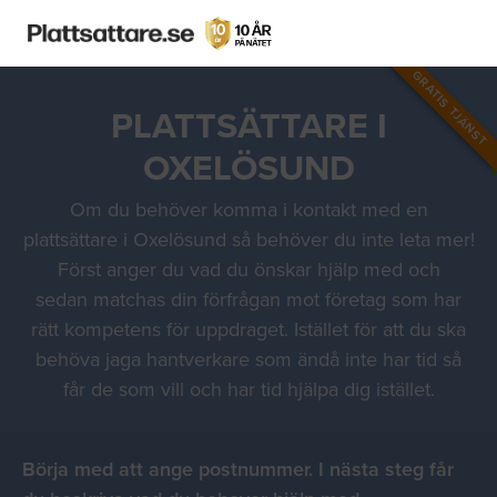
GRATIS TJÄNST
PLATTSÄTTARE I
OXELÖSUND
Om du behöver komma i kontakt med en
plattsättare i Oxelösund så behöver du inte leta mer!
Först anger du vad du önskar hjälp med och
sedan matchas din förfrågan mot företag som har
rätt kompetens för uppdraget. Istället för att du ska
behöva jaga hantverkare som ändå inte har tid så
får de som vill och har tid hjälpa dig istället.
Börja med att ange postnummer. I nästa steg får