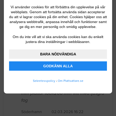
och främst av industriföretag där Sandvik är
den klart största arbetsgivaren.
Vi använder cookies för att förbättra din upplevelse på vår
webbplats. Genom att fortsätta använda sidan accepterar
du att vi lagrar cookies på din enhet. Cookies hjälper oss att
analysera webbtrafik, anpassa innehåll och funktioner samt
BYGGLOVSINFORMATION FÖR SANDVIKEN
ge dig en mer personlig och smidig upplevelse.
Om du inte vill att vi ska använda cookies kan du enkelt
justera dina inställningar i webbläsaren.
Senaste förfrågningar
BARA NÖDVÄNDIGA
GODKÄNN ALLA
Plattsättning och kakel
Sekretesspolicy
•
Om Plattsattare.se
Stänk skydd i kök h=500 L= 3400+600
mm plattor 100x200 mm vitt med ljusgrå
fog
Söderhamn
02.03.2026 16:22