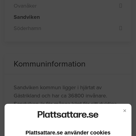
Ovanåker
Sandviken
Söderhamn
Kommuninformation
Sandviken kommun ligger i hjärtat av
Gästrikland och har ca 36800 invånare.
Sandviken är för många känt för sitt duktiga
×
bandylag och har genom det en av Sveriges
största inomhushallar. Det är en riktig
skogskommun och näringslivet består först
Plattsattare.se använder cookies