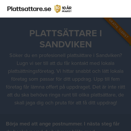
GRATIS TJÄNST
PLATTSÄTTARE I
SANDVIKEN
Söker du en profesionell plattsättare i Sandviken?
Lugn vi ser till att du får kontakt med lokala
plattsättningsföretag. Vi hittar snabbt och lätt lokala
företag som passar för ditt uppdrag. Upp till fem
företag får lämna offert på uppdraget. Det är inte rätt
att du ska behöva ringa runt till olika plattsättare, de
skall jaga dig och pruta för att få ditt uppdrag!
Börja med att ange postnummer. I nästa steg får