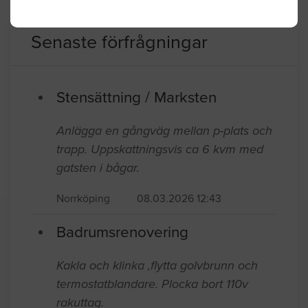
Senaste förfrågningar
Stensättning / Marksten
Anlägga en gångväg mellan p-plats och
trapp. Uppskattningsvis ca 6 kvm med
gatsten i bågar.
Norrköping
08.03.2026 12:43
Badrumsrenovering
Kakla och klinka ,flytta golvbrunn och
termostatblandare. Plocka bort 110v
rakuttag.