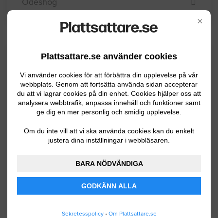
Ödeshög
×
Kommuninformation
Plattsattare.se använder cookies
Vi använder cookies för att förbättra din upplevelse på vår
webbplats. Genom att fortsätta använda sidan accepterar
du att vi lagrar cookies på din enhet. Cookies hjälper oss att
Söderköping är en kommun i Östergötland
analysera webbtrafik, anpassa innehåll och funktioner samt
som korsas av Göta kanal och har knappt
ge dig en mer personlig och smidig upplevelse.
14000 invånare. Det finns en stor vacker
Om du inte vill att vi ska använda cookies kan du enkelt
skärgård i öster St Anna men även uppodlade
justera dina inställningar i webbläsaren.
slättliknande landskap. Näringslivet
domineras av turism och tillverkningsindustri.
BARA NÖDVÄNDIGA
GODKÄNN ALLA
BYGGLOVSINFORMATION FÖR SÖDERKÖPING
Sekretesspolicy
•
Om Plattsattare.se