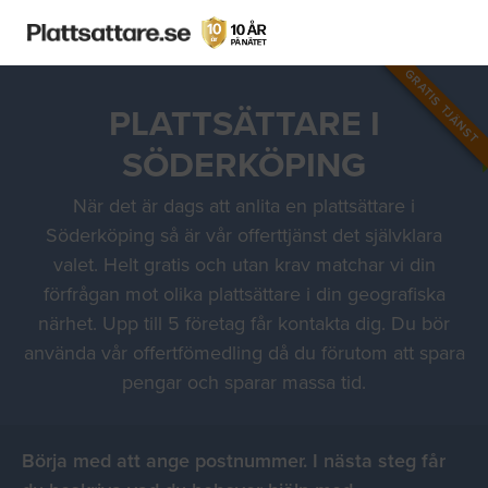
GRATIS TJÄNST
PLATTSÄTTARE I
SÖDERKÖPING
När det är dags att anlita en plattsättare i
Söderköping så är vår offerttjänst det självklara
valet. Helt gratis och utan krav matchar vi din
förfrågan mot olika plattsättare i din geografiska
närhet. Upp till 5 företag får kontakta dig. Du bör
använda vår offertfömedling då du förutom att spara
pengar och sparar massa tid.
Börja med att ange postnummer. I nästa steg får