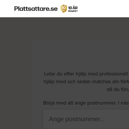
Letar du efter hjälp med professionell 
hjälp med och sedan matchas din förf
då du för
Börja med att ange postnummer. I näs