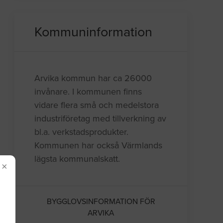
Kommuninformation
Arvika kommun har ca 26000
invånare. I kommunen finns
vidare flera små och medelstora
industriföretag med tillverkning av
bl.a. verkstadsprodukter.
Kommunen har också Värmlands
lägsta kommunalskatt.
×
BYGGLOVSINFORMATION FÖR
ARVIKA