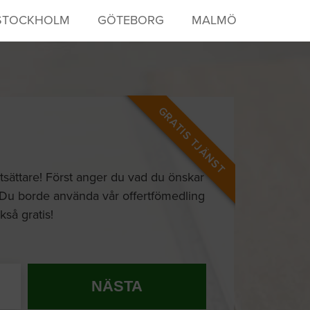
STOCKHOLM
GÖTEBORG
MALMÖ
GRATIS TJÄNST
attsättare! Först anger du vad du önskar
 Du borde använda vår offertfömedling
så gratis!
NÄSTA