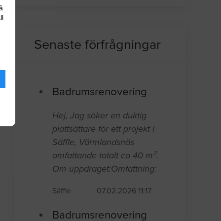
å
ll
Senaste förfrågningar
Badrumsrenovering
Hej, Jag söker en duktig
plattsättare för ett projekt i
Säffle, Värmlandsnäs
omfattande totalt ca 40 m².
Om uppdraget:Omfattning:
Säffle
07.02.2026 11:17
Badrumsrenovering