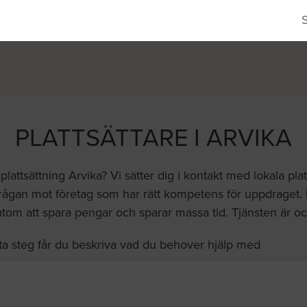
PLATTSÄTTARE I ARVIKA
plattsättning Arvika? Vi sätter dig i kontakt med lokala pl
rågan mot företag som har rätt kompetens för uppdraget.
utom att spara pengar och sparar massa tid. Tjänsten är ock
ta steg får du beskriva vad du behover hjälp med