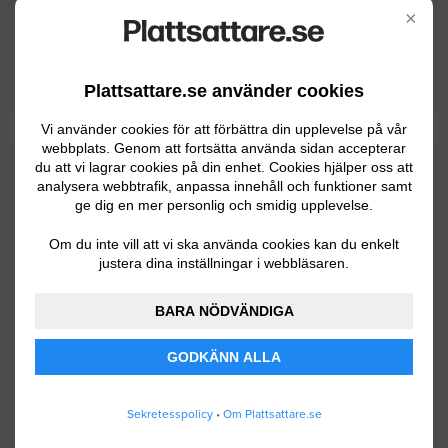
domineras av skog coh vattendrag.
×
BYGGLOVSINFORMATION FÖR SUNNE
Plattsattare.se använder cookies
Vi använder cookies för att förbättra din upplevelse på vår
webbplats. Genom att fortsätta använda sidan accepterar
du att vi lagrar cookies på din enhet. Cookies hjälper oss att
Senaste förfrågningar
analysera webbtrafik, anpassa innehåll och funktioner samt
ge dig en mer personlig och smidig upplevelse.
Om du inte vill att vi ska använda cookies kan du enkelt
Badrumsrenovering
justera dina inställningar i webbläsaren.
Hej, Jag söker en duktig plattsättare för
BARA NÖDVÄNDIGA
ett projekt i Säffle, Värmlandsnäs
omfattande totalt ca 40 m². Om
GODKÄNN ALLA
uppdraget:Omfattning:
Sekretesspolicy
•
Om Plattsattare.se
Säffle
07.02.2026 11:17