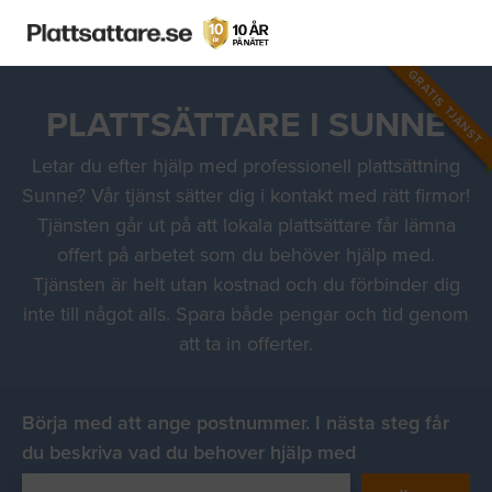
GRATIS TJÄNST
PLATTSÄTTARE I SUNNE
Letar du efter hjälp med professionell plattsättning
Sunne? Vår tjänst sätter dig i kontakt med rätt firmor!
Tjänsten går ut på att lokala plattsättare får lämna
offert på arbetet som du behöver hjälp med.
Tjänsten är helt utan kostnad och du förbinder dig
inte till något alls. Spara både pengar och tid genom
att ta in offerter.
Börja med att ange postnummer. I nästa steg får
du beskriva vad du behover hjälp med