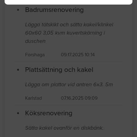
Badrumsrenovering
Lägga tätskikt och sätta kakel/klinkel
60x60 3,05 kvm kuvertskärning i
duschen
Forshaga
09.17.2025 10:14
Plattsättning och kakel
Lägga om plattor vid antren 6x3. 5m
Karlstad
07.16.2025 09:09
Köksrenovering
Sätta kakel ovanför en diskbänk.