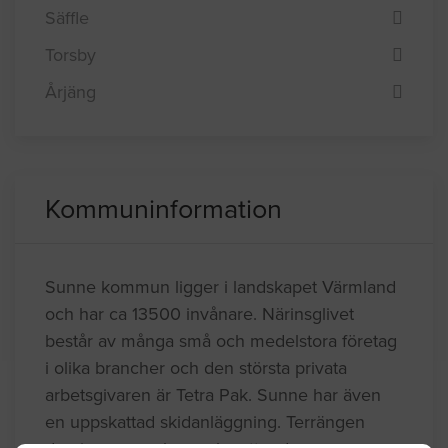
Säffle
Torsby
Årjäng
Kommuninformation
Sunne kommun ligger i landskapet Värmland
och har ca 13500 invånare. Närinsglivet
består av många små och medelstora företag
i olika brancher och den största privata
arbetsgivaren är Tetra Pak. Sunne har även
en uppskattad skidanläggning. Terrängen