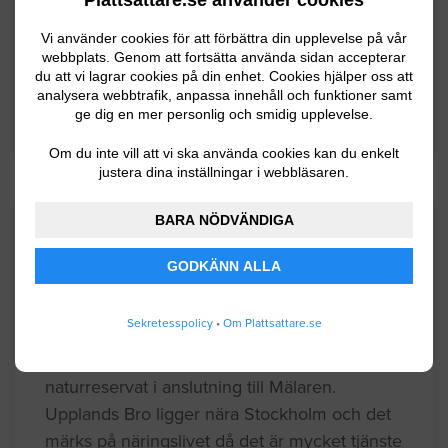
Vaxholm
Vi använder cookies för att förbättra din upplevelse på vår
webbplats. Genom att fortsätta använda sidan accepterar
Värmdö
du att vi lagrar cookies på din enhet. Cookies hjälper oss att
analysera webbtrafik, anpassa innehåll och funktioner samt
Österåker
ge dig en mer personlig och smidig upplevelse.
Om du inte vill att vi ska använda cookies kan du enkelt
justera dina inställningar i webbläsaren.
BARA NÖDVÄNDIGA
Kommuninformation
GODKÄNN ALLA
Upplands-Bro kommun är belägen vid
Sekretesspolicy
•
Om Plattsattare.se
Mälaren i Uppland och har ca 22700
invånare. I kommunen finns många
naturreservat i anslutning till Mälaren.
Upplands Bro ligger nära Stockholm och det
märks på näringslivet då det är mycket tjänste