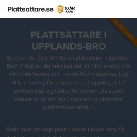
GRATIS TJÄNST
PLATTSÄTTARE I
UPPLANDS-BRO
Behöver du hjälp att hitta en plattsättare i Upplands-
Bro? Vi hjälper dig med just det! Vi hittar snabbt och
lätt lokala företag som passar för ditt uppdrag. Upp
till fem företag får lämna offert på uppdraget. Låt
proffsen jaga dig istället för tvärtom. Du sparar
massor av tid och kan i lugn och ro utvärdera
plattsättarnas offerter.
Börja med att ange postnummer. I nästa steg får