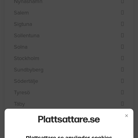
Nynäshamn
Salem
Sigtuna
Sollentuna
Solna
Stockholm
Sundbyberg
Södertälje
Tyresö
Täby
Upplands Väsby
×
Upplands-Bro
Vallentuna
Plattsattare.se använder cookies