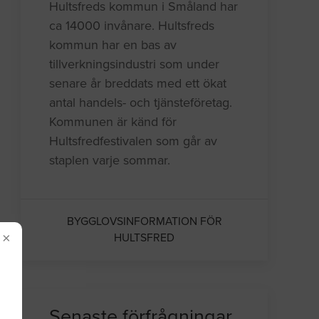
Hultsfreds kommun i Småland har
ca 14000 invånare. Hultsfreds
kommun har en bas av
tillverkningsindustri som under
senare år breddats med ett ökat
antal handels- och tjänsteföretag.
Kommunen är känd för
Hultsfredfestivalen som går av
staplen varje sommar.
BYGGLOVSINFORMATION FÖR
×
HULTSFRED
Senaste förfrågningar