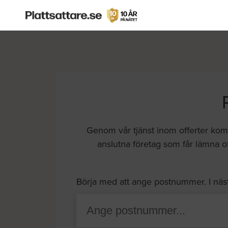
Genom vår tjänst inom offerter komme
anslutna företag som får lämna of
Börja med att ange postnummer. I näs