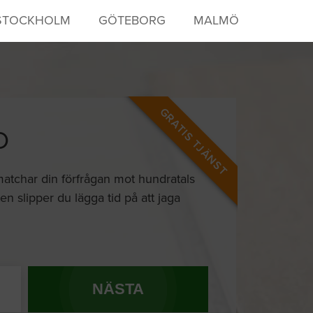
STOCKHOLM
GÖTEBORG
MALMÖ
GRATIS TJÄNST
D
 matchar din förfrågan mot hundratals
n slipper du lägga tid på att jaga
NÄSTA