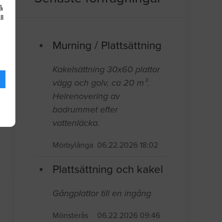
å
ll
Murning / Plattsättning
Kakelsättning 30x60 plattor
vägg och golv, ca 20 m³.
Helrenovering av
badrummet efter
vattenläcka.
Mörbylånga
06.22.2026 18:02
Plattsättning och kakel
Gångplattor till en ingång
Mönsterås
06.22.2026 09:46