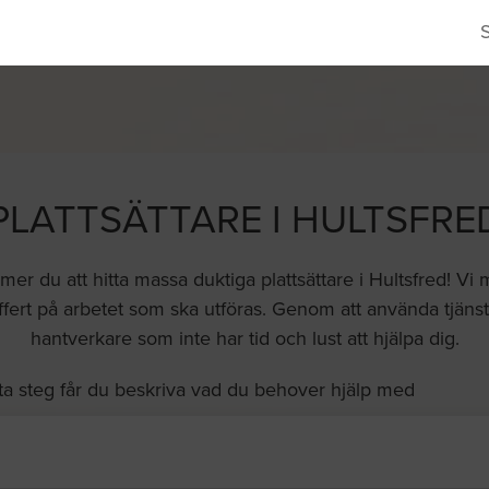
PLATTSÄTTARE I HULTSFRE
r du att hitta massa duktiga plattsättare i Hultsfred! Vi
fert på arbetet som ska utföras. Genom att använda tjänste
hantverkare som inte har tid och lust att hjälpa dig.
ta steg får du beskriva vad du behover hjälp med