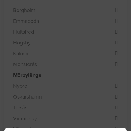
Borgholm
Emmaboda
Hultsfred
Högsby
Kalmar
Mönsterås
Mörbylånga
Nybro
Oskarshamn
Torsås
Vimmerby
Västervik