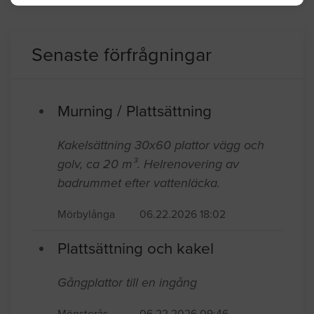
Senaste förfrågningar
Murning / Plattsättning
Kakelsättning 30x60 plattor vägg och
golv, ca 20 m³. Helrenovering av
badrummet efter vattenläcka.
Mörbylånga
06.22.2026 18:02
Plattsättning och kakel
Gångplattor till en ingång
Mönsterås
06.22.2026 09:46