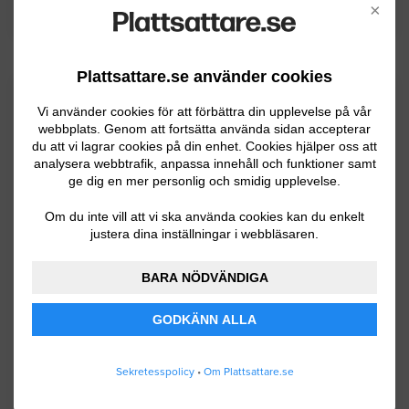
×
Plattsattare.se använder cookies
Kommuninformation
Vi använder cookies för att förbättra din upplevelse på vår
webbplats. Genom att fortsätta använda sidan accepterar
du att vi lagrar cookies på din enhet. Cookies hjälper oss att
analysera webbtrafik, anpassa innehåll och funktioner samt
Mörbylånga kommun ligger på södra Öland
ge dig en mer personlig och smidig upplevelse.
som är ett av Sveriges mest solsäkra platser
Om du inte vill att vi ska använda cookies kan du enkelt
och har ca 13700 invånare. Södra Ölands
justera dina inställningar i webbläsaren.
odlingslandskap är utsett av UNESCO till ett
världsarvsomårde. 70 procent av jobben finns
BARA NÖDVÄNDIGA
inom servicesektorn men även turismen
sysselsätter många.
GODKÄNN ALLA
Sekretesspolicy
•
Om Plattsattare.se
BYGGLOVSINFORMATION FÖR MÖRBYLÅNGA