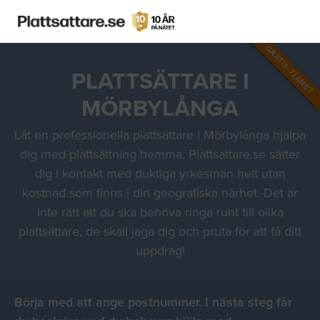
GRATIS TJÄNST
PLATTSÄTTARE I
MÖRBYLÅNGA
Låt en professionella plattsättare i Mörbylånga hjälpa
dig med plattsättning hemma. Plattsattare.se sätter
dig i kontakt med duktiga yrkesmän helt utan
kostnad som finns i din geografiska närhet. Det är
inte rätt att du ska behöva ringa runt till olika
plattsättare, de skall jaga dig och pruta för att få ditt
uppdrag!
Börja med att ange postnummer. I nästa steg får