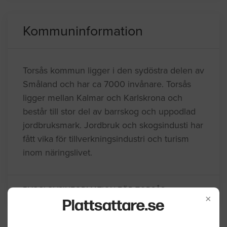
Kommuninformation
Torsås kommun ligger i den sydöstra delen av
Småland och har ca 7000 invånare. Torsås
ligger mellan Kalmar och Karlskrona och
består till stor del av barrskog och uppodlad
jordbruksmark. Jordbruk och skogsindusti har
fått vika för tillverkningsindustri och turism
inom näringslivet.
BYGGLOVSINFORMATION FÖR TORSÅS
×