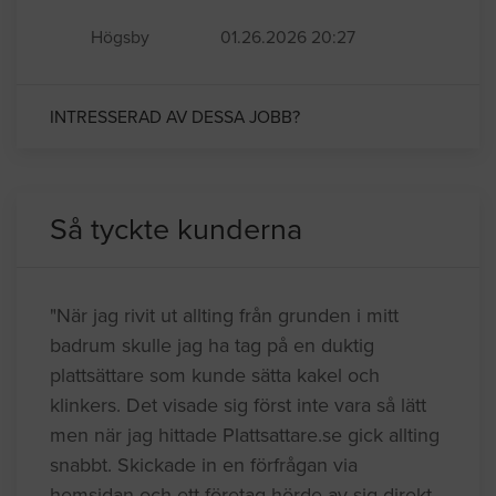
Högsby
01.26.2026 20:27
INTRESSERAD AV DESSA JOBB?
Så tyckte kunderna
"När jag rivit ut allting från grunden i mitt
badrum skulle jag ha tag på en duktig
plattsättare som kunde sätta kakel och
klinkers. Det visade sig först inte vara så lätt
men när jag hittade Plattsattare.se gick allting
snabbt. Skickade in en förfrågan via
hemsidan och ett företag hörde av sig direkt