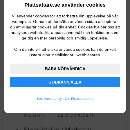
Plattsattare.se använder cookies
Senaste förfrågningar
Vi använder cookies för att förbättra din upplevelse på vår
webbplats. Genom att fortsätta använda sidan accepterar
du att vi lagrar cookies på din enhet. Cookies hjälper oss att
Murning / Plattsättning
analysera webbtrafik, anpassa innehåll och funktioner samt
ge dig en mer personlig och smidig upplevelse.
Kakelsättning 30x60 plattor vägg och
Om du inte vill att vi ska använda cookies kan du enkelt
golv, ca 20 m³. Helrenovering av
justera dina inställningar i webbläsaren.
badrummet efter vattenläcka.
BARA NÖDVÄNDIGA
Mörbylånga
06.22.2026 18:02
GODKÄNN ALLA
Plattsättning och kakel
Sekretesspolicy
•
Om Plattsattare.se
Gångplattor till en ingång
Mönsterås
06.22.2026 09:46
Stensättning / Marksten