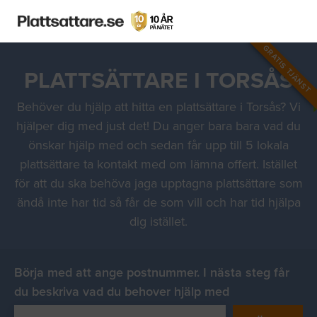
GRATIS TJÄNST
PLATTSÄTTARE I TORSÅS
Behöver du hjälp att hitta en plattsättare i Torsås? Vi
hjälper dig med just det! Du anger bara bara vad du
önskar hjälp med och sedan får upp till 5 lokala
plattsättare ta kontakt med om lämna offert. Istället
för att du ska behöva jaga upptagna plattsättare som
ändå inte har tid så får de som vill och har tid hjälpa
dig istället.
Börja med att ange postnummer. I nästa steg får
du beskriva vad du behover hjälp med