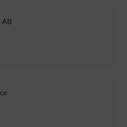
v AB
ice