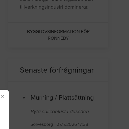
tillverkningsindustri dominerar.
BYGGLOVSINFORMATION FÖR
RONNEBY
Senaste förfrågningar
×
Murning / Plattsättning
Byta suliconlust i duschen
Sölvesborg
07.17.2026 17:38