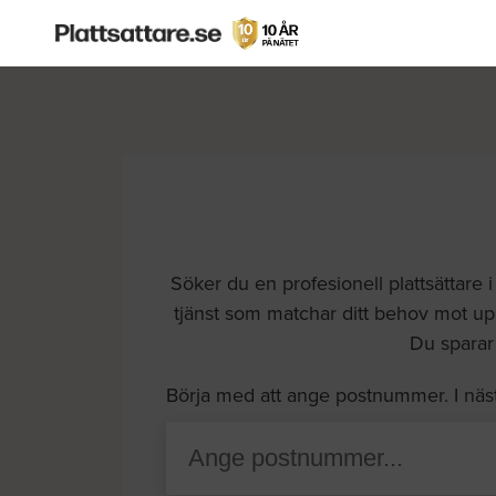
Söker du en profesionell plattsättare i
tjänst som matchar ditt behov mot upp t
Du sparar 
Börja med att ange postnummer. I näs