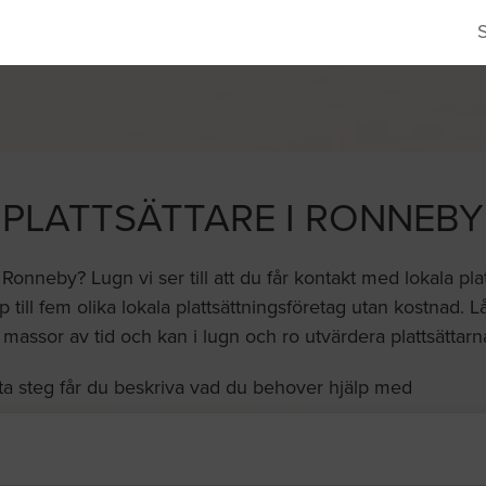
PLATTSÄTTARE I RONNEBY
 Ronneby? Lugn vi ser till att du får kontakt med lokala plat
ill fem olika lokala plattsättningsföretag utan kostnad. Låt
massor av tid och kan i lugn och ro utvärdera plattsättarna
ta steg får du beskriva vad du behover hjälp med