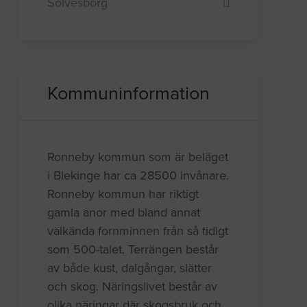
Sölvesborg
Kommuninformation
Ronneby kommun som är beläget
i Blekinge har ca 28500 invånare.
Ronneby kommun har riktigt
gamla anor med bland annat
välkända fornminnen från så tidigt
som 500-talet. Terrängen består
av både kust, dalgångar, slätter
och skog. Näringslivet består av
olika näringar där skogsbruk och