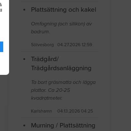
å
Plattsättning och kakel
ll
Omfogning (och silikon) av
badrum.
Sölvesborg
04.27.2026 12:59
Trädgård/
Trädgårdsanläggning
Ta bort gräsmatta och lägga
plattor. Ca 20-25
kvadratmeter.
Karlshamn
04.13.2026 04:25
Murning / Plattsättning