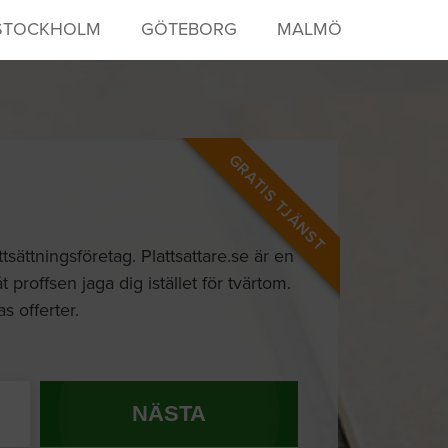
STOCKHOLM
GÖTEBORG
MALMÖ
GRATIS TJÄNST
tsättningsföretag. Plattsattare.se är en
 proffsen jaga dig istället för tvärtom.
s offerter.
NÄSTA