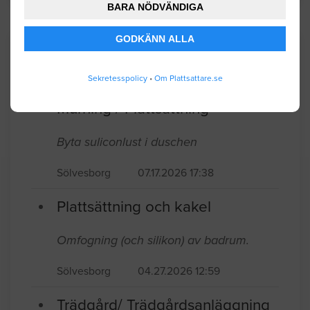
BARA NÖDVÄNDIGA
GODKÄNN ALLA
Senaste förfrågningar
Sekretesspolicy
•
Om Plattsattare.se
Murning / Plattsättning
Byta suliconlust i duschen
Sölvesborg
07.17.2026 17:38
Plattsättning och kakel
Omfogning (och silikon) av badrum.
Sölvesborg
04.27.2026 12:59
Trädgård/ Trädgårdsanläggning