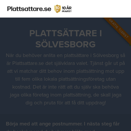
GRATIS TJÄNST
PLATTSÄTTARE I
SÖLVESBORG
När du behöver anlita en plattsättare i Sölvesborg så
är Plattsattare.se det självklara valet. Tjänst går ut på
att vi matchar ditt behov inom plattsättning mot upp
till fem olika lokala plattsättningsföretag utan
kostnad. Det är inte rätt att du själv ska behöva
jaga olika företag inom plattsättning, de skall jaga
dig och pruta för att få ditt uppdrag!
Börja med att ange postnummer. I nästa steg får