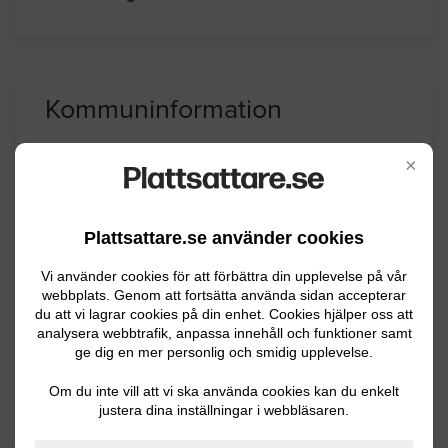
Kommuninformation
×
Sölvesborg kommun ligger i i sydvästra
Blekinge och har ca 16800 invånare.
Plattsattare.se använder cookies
Centralorten Sölvesborg har anor från
medeltiden och det finns många mysiga
Vi använder cookies för att förbättra din upplevelse på vår
smala gator i staden. Det finns både
webbplats. Genom att fortsätta använda sidan accepterar
du att vi lagrar cookies på din enhet. Cookies hjälper oss att
jordbruksbygd och skog och näringslivet
analysera webbtrafik, anpassa innehåll och funktioner samt
domineras av jordbruksnäringen.
ge dig en mer personlig och smidig upplevelse.
Om du inte vill att vi ska använda cookies kan du enkelt
justera dina inställningar i webbläsaren.
BYGGLOVSINFORMATION FÖR SÖLVESBORG