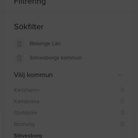
Filtrering
Sökfilter
Blekinge Län
Sölvesborgs kommun
Välj kommun
Karlshamn
Karlskrona
Olofström
Ronneby
Sölvesborg