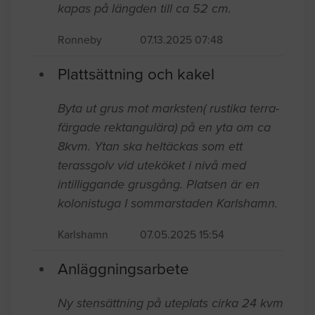
kapas på längden till ca 52 cm.
Ronneby
07.13.2025 07:48
Plattsättning och kakel
Byta ut grus mot marksten( rustika terra-
färgade rektangulära) på en yta om ca
8kvm. Ytan ska heltäckas som ett
terassgolv vid uteköket i nivå med
intilliggande grusgång. Platsen är en
kolonistuga I sommarstaden Karlshamn.
Karlshamn
07.05.2025 15:54
Anläggningsarbete
Ny stensättning på uteplats cirka 24 kvm